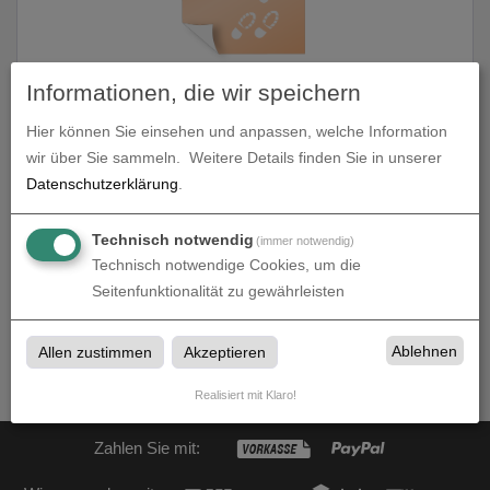
Informationen, die wir speichern
Fußbodenaufkleber
Hier können Sie einsehen und anpassen, welche Information
zum Artikel
wir über Sie sammeln.
Weitere Details finden Sie in unserer
Datenschutzerklärung
.
Technisch notwendig
(immer notwendig)
Technisch notwendige Cookies, um die
Fussbodenaufkleber
Seitenfunktionalität zu gewährleisten
Fussbodenaufkleber bei druck-store24.de in Detmold,
Ostwestfalen-Lippe
Ablehnen
Allen zustimmen
Akzeptieren
Realisiert mit Klaro!
Zahlen Sie mit: