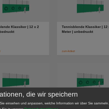
lende Klassiker | 12 x 2
Tennisblende Klassiker | 12 
 bedruckt
Meter | unbedruckt
l
zum Artikel
ationen, die wir speichern
lende Klassiker | 18 x 2
Tennisblende Klassiker | 6 x
Sie einsehen und anpassen, welche Information wir über Sie sammeln.
 unbedruckt
Meter | bedruckt
n Sie in unserer
Datenschutzerklärung
.