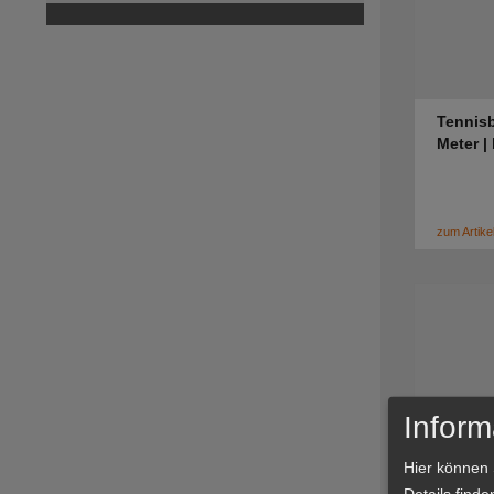
Tennisb
Meter |
zum Artike
Inform
Tennisb
Hier können 
Meter |
Details finde