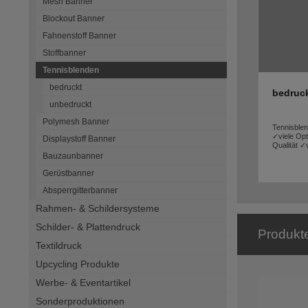
Mesh Banner
Blockout Banner
Fahnenstoff Banner
Stoffbanner
Tennisblenden
bedruckt
bedruc
unbedruckt
Polymesh Banner
Tennisble
✓viele Opt
Displaystoff Banner
Qualität ✓
Bauzaunbanner
Gerüstbanner
Absperrgitterbanner
Rahmen- & Schildersysteme
Schilder- & Plattendruck
Produkt
Textildruck
Upcycling Produkte
Werbe- & Eventartikel
Sonderproduktionen