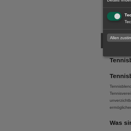
Te
zum Artike
Tec
Allen zust
Tennis
Tennis
Tennisblen
Tennisverei
unverzichtb
ermöglichen
Was si