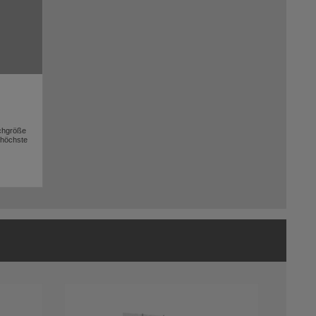
chgröße
✓höchste