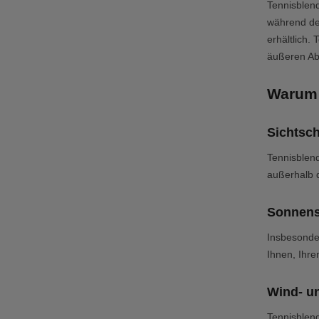
Tennisblend
während de
erhältlich.
äußeren Ab
Warum 
Sichtsc
Tennisblend
außerhalb d
Sonnens
Insbesonde
Ihnen, Ihre
Wind- u
Tennisblen