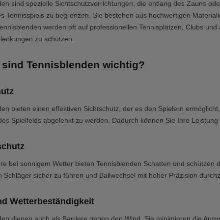
en sind spezielle Sichtschutzvorrichtungen, die entlang des Zauns ode
s Tennisspiels zu begrenzen. Sie bestehen aus hochwertigen Materia
 Tennisblenden werden oft auf professionellen Tennisplätzen, Clubs und
lenkungen zu schützen.
sind Tennisblenden wichtig?
hutz
en bieten einen effektiven Sichtschutz, der es den Spielern ermöglicht
es Spielfelds abgelenkt zu werden. Dadurch können Sie Ihre Leistung s
chutz
re bei sonnigem Wetter bieten Tennisblenden Schatten und schützen di
n Schläger sicher zu führen und Ballwechsel mit hoher Präzision durch
nd Wetterbeständigkeit
den dienen auch als Barriere gegen den Wind. Sie minimieren die Ausw