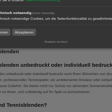
chnisch notwendig
(immer notwendig)
l
zum Artikel
hnisch notwendige Cookies, um die Seitenfunktionalität zu gewährleist
immen
Akzeptieren
Realisiert mit Klaro!
blenden
blenden unbedruckt oder individuell bedruck
den unbedruckt oder individuell bedruckt nach Ihren Wünschen von dru
n, professioneller Tennisspieler, ein ambitionierter Amateur oder einfach
ares Zubehör. Sie bieten nicht nur Schutz vor störenden Sonnenstrahl
 es Ihnen, sich vollständig auf Ihr Spiel zu konzentrieren.
nd Tennisblenden?