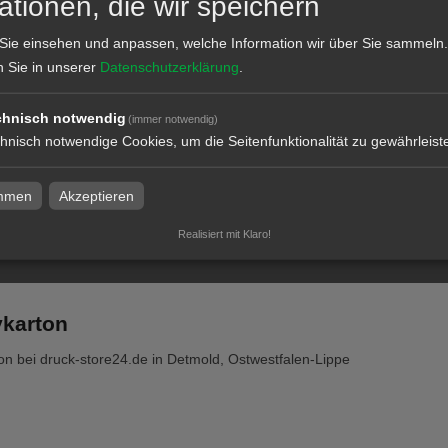
ationen, die wir speichern
Sie einsehen und anpassen, welche Information wir über Sie sammeln.
n Sie in unserer
Datenschutzerklärung
.
karton, 1 mm
Displaykarton, 2 mm
chnisch notwendig
(immer notwendig)
hnisch notwendige Cookies, um die Seitenfunktionalität zu gewährleist
l
zum Artikel
immen
Akzeptieren
Realisiert mit Klaro!
ykarton
on bei druck-store24.de in Detmold, Ostwestfalen-Lippe