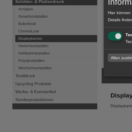
Inform
Schilder- & Plattendruck
Acrylglas
Hier können 
Aluverbundplatten
Details finde
Butlerfinish
Display
ChromaLuxe
Te
Displaykarton
Tec
Hartschaumplatten
Hohlkammerplatten
zum Artike
Allen zust
Polystyrolplatten
Weichschaumplatten
Textildruck
Upcycling Produkte
Werbe- & Eventartikel
Displa
Sonderproduktionen
Displaykart